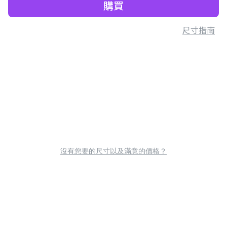
購買
尺寸指南
沒有您要的尺寸以及滿意的價格？