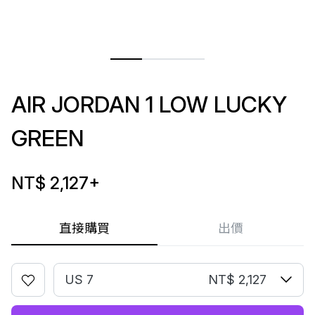
AIR JORDAN 1 LOW LUCKY
GREEN
NT$ 2,127
+
直接購買
出價
US 7
NT$ 2,127