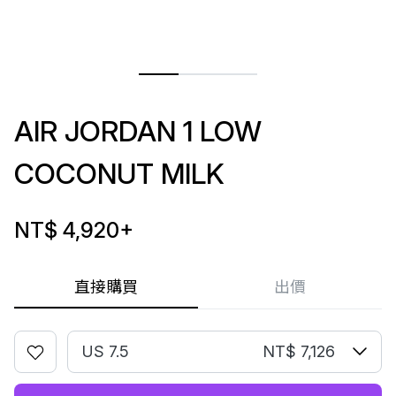
AIR JORDAN 1 LOW
COCONUT MILK
NT$ 4,920
+
直接購買
出價
US 7.5
NT$ 7,126