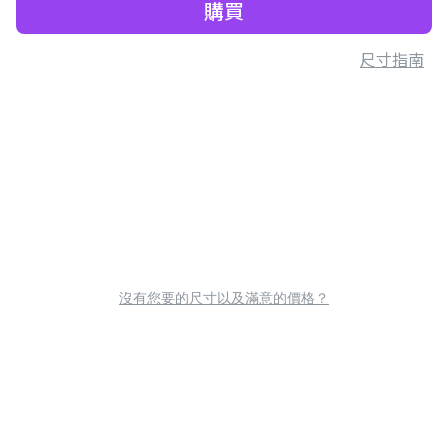
購買
尺寸指南
沒有您要的尺寸以及滿意的價格？