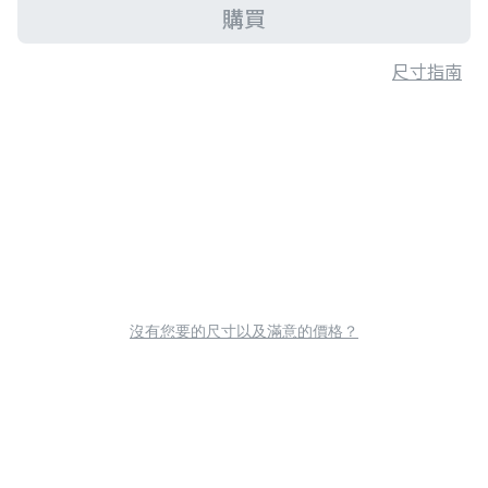
購買
尺寸指南
沒有您要的尺寸以及滿意的價格？