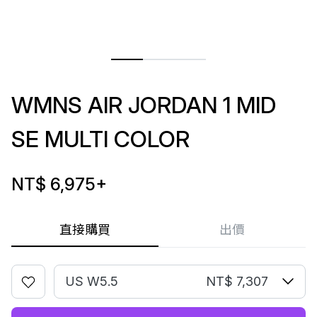
WMNS AIR JORDAN 1 MID
SE MULTI COLOR
NT$ 6,975
+
直接購買
出價
US W5.5
NT$ 7,307