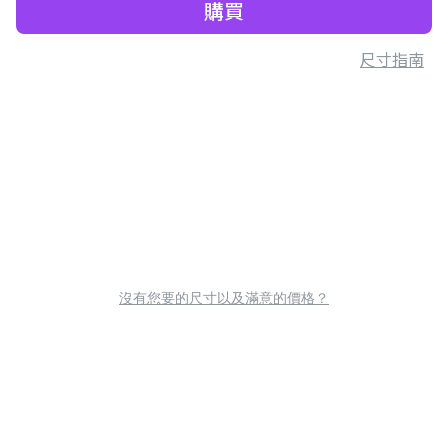
購買
尺寸指南
沒有您要的尺寸以及滿意的價格？