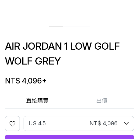
AIR JORDAN 1 LOW GOLF
WOLF GREY
NT$ 4,096
+
直接購買
出價
US 4.5
NT$ 4,096