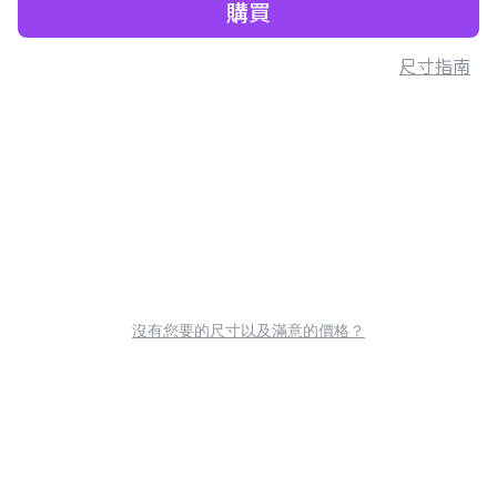
購買
尺寸指南
沒有您要的尺寸以及滿意的價格？