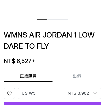
WMNS AIR JORDAN 1 LOW
DARE TO FLY
NT$ 6,527
+
直接購買
出價
US W5
NT$ 8,962