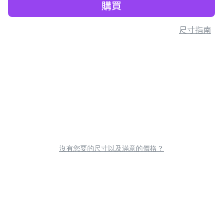
購買
尺寸指南
沒有您要的尺寸以及滿意的價格？