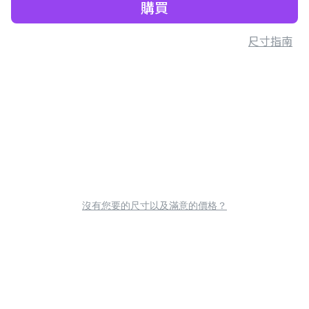
購買
尺寸指南
沒有您要的尺寸以及滿意的價格？