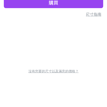
購買
尺寸指南
沒有您要的尺寸以及滿意的價格？