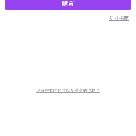
購買
尺寸指南
沒有您要的尺寸以及滿意的價格？