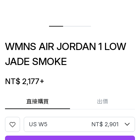
WMNS AIR JORDAN 1 LOW
JADE SMOKE
NT$ 2,177
+
直接購買
出價
US W5
NT$ 2,901