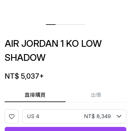
AIR JORDAN 1 KO LOW
SHADOW
NT$ 5,037
+
直接購買
出價
US 4
NT$ 8,349