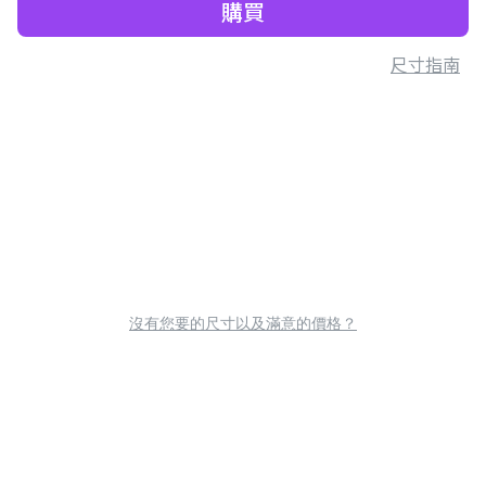
購買
尺寸指南
沒有您要的尺寸以及滿意的價格？