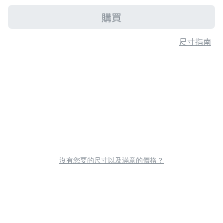
購買
尺寸指南
沒有您要的尺寸以及滿意的價格？