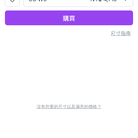
購買
尺寸指南
沒有您要的尺寸以及滿意的價格？