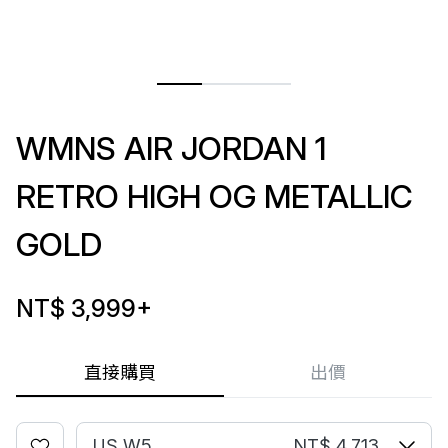
WMNS AIR JORDAN 1
RETRO HIGH OG METALLIC
GOLD
NT$ 3,999
+
直接購買
出價
US W5
NT$ 4,713