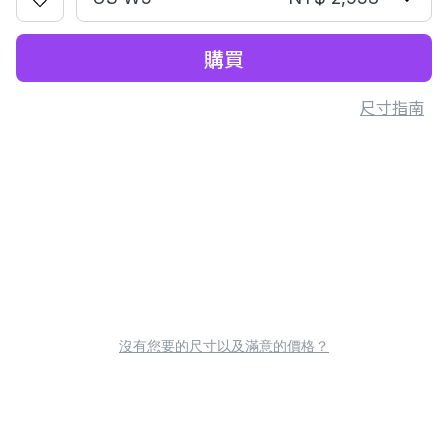
購買
尺寸指南
沒有您要的尺寸以及滿意的價格？