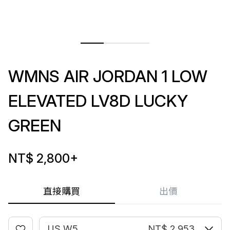
WMNS AIR JORDAN 1 LOW
ELEVATED LV8D LUCKY
GREEN
NT$ 2,800
+
直接購買
出價
US W5
NT$ 2,953