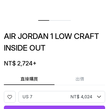
AIR JORDAN 1 LOW CRAFT
INSIDE OUT
NT$ 2,724
+
直接購買
出價
US 7
NT$ 4,024