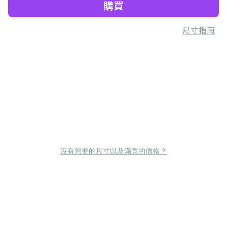
購買
尺寸指南
沒有您要的尺寸以及滿意的價格？