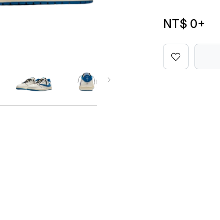
NT$ 0
+