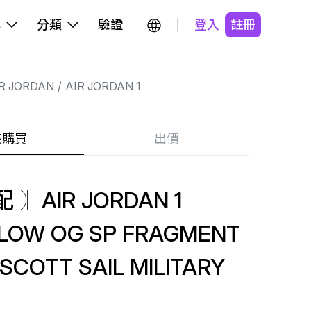
牌
分類
驗證
登入
註冊
R JORDAN
AIR JORDAN 1
接購買
出價
 〗AIR JORDAN 1
LOW OG SP FRAGMENT
 SCOTT SAIL MILITARY