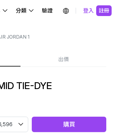
牌
分類
驗證
登入
註冊
IR JORDAN 1
出價
MID TIE-DYE
購買
6,596