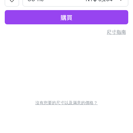
購買
尺寸指南
沒有您要的尺寸以及滿意的價格？