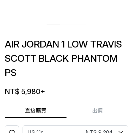
AIR JORDAN 1 LOW TRAVIS
SCOTT BLACK PHANTOM
PS
NT$ 5,980
+
直接購買
出價
US 11c
NT$ 9,204