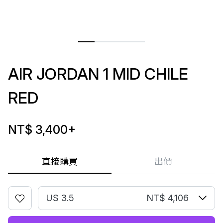
AIR JORDAN 1 MID CHILE
RED
NT$ 3,400
+
直接購買
出價
US 3.5
NT$ 4,106