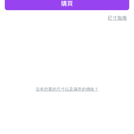
購買
尺寸指南
沒有您要的尺寸以及滿意的價格？