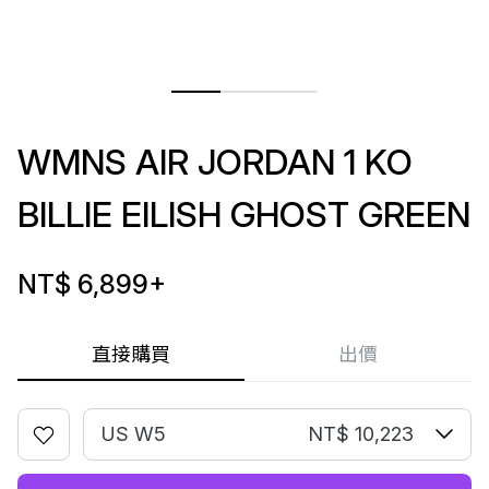
WMNS AIR JORDAN 1 KO
BILLIE EILISH GHOST GREEN
NT$ 6,899
+
直接購買
出價
US W5
NT$ 10,223