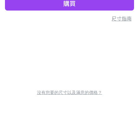
購買
尺寸指南
沒有您要的尺寸以及滿意的價格？