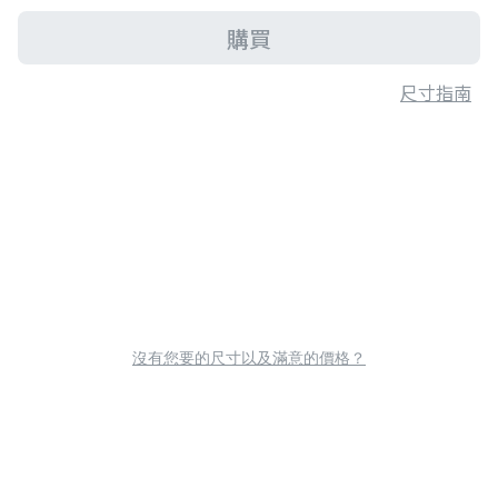
購買
尺寸指南
沒有您要的尺寸以及滿意的價格？