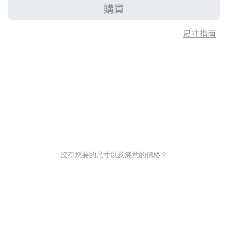
購買
尺寸指南
沒有您要的尺寸以及滿意的價格？