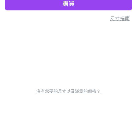
購買
尺寸指南
沒有您要的尺寸以及滿意的價格？