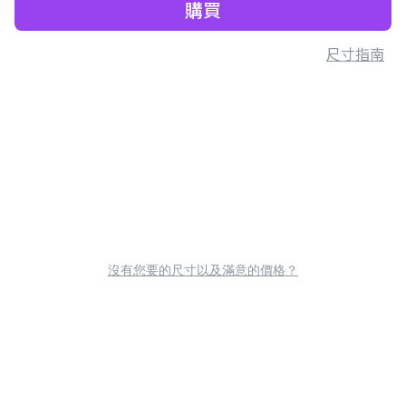
購買
尺寸指南
沒有您要的尺寸以及滿意的價格？