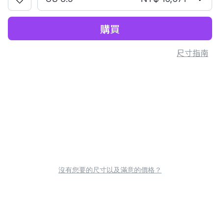
購買
尺寸指南
沒有您要的尺寸以及滿意的價格？