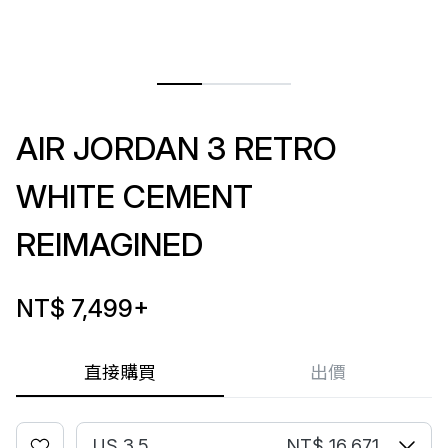
AIR JORDAN 3 RETRO
WHITE CEMENT
REIMAGINED
NT$ 7,499
+
直接購買
出價
US 3.5
NT$ 16,671