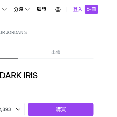
牌
分類
驗證
登入
註冊
IR JORDAN 3
出價
DARK IRIS
購買
2,893