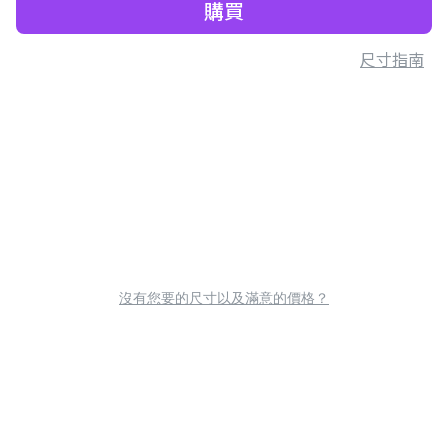
購買
尺寸指南
沒有您要的尺寸以及滿意的價格？