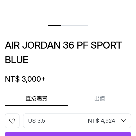
AIR JORDAN 36 PF SPORT
BLUE
NT$ 3,000
+
直接購買
出價
US 3.5
NT$ 4,924