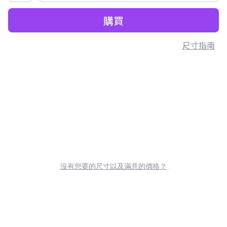
購買
尺寸指南
沒有您要的尺寸以及滿意的價格？