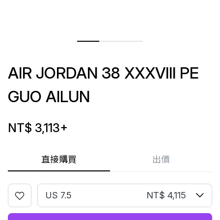
AIR JORDAN 38 XXXVIII PE
GUO AILUN
NT$ 3,113
+
直接購買
出價
US 7.5
NT$ 4,115