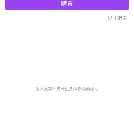
購買
尺寸指南
沒有您要的尺寸以及滿意的價格？