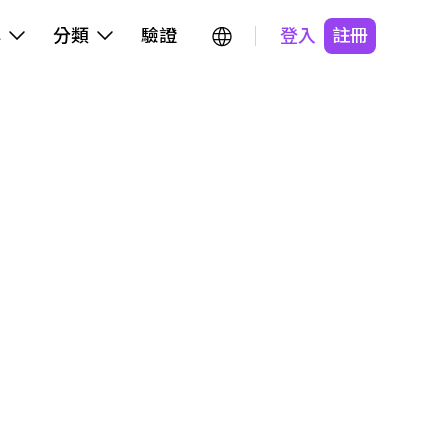
牌
分類
驗證
登入
註冊