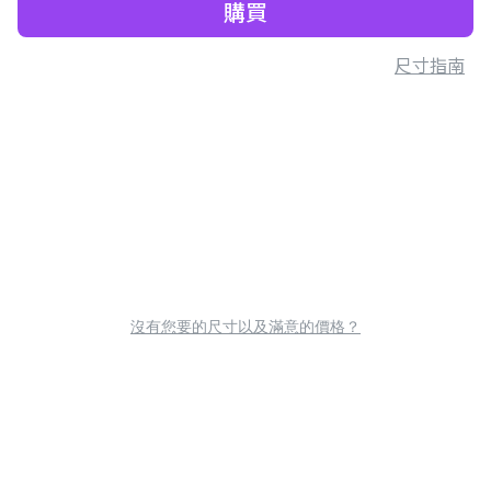
購買
尺寸指南
沒有您要的尺寸以及滿意的價格？