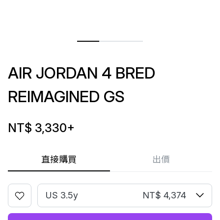
AIR JORDAN 4 BRED
REIMAGINED GS
NT$ 3,330
+
直接購買
出價
US 3.5y
NT$ 4,374