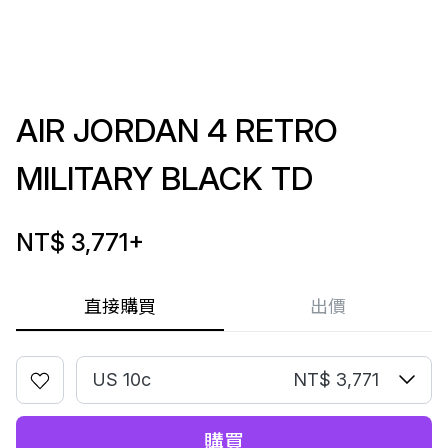
AIR JORDAN 4 RETRO
MILITARY BLACK TD
NT$ 3,771
+
直接購買
出價
US 10c
NT$ 3,771
購買