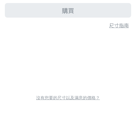
購買
尺寸指南
沒有您要的尺寸以及滿意的價格？