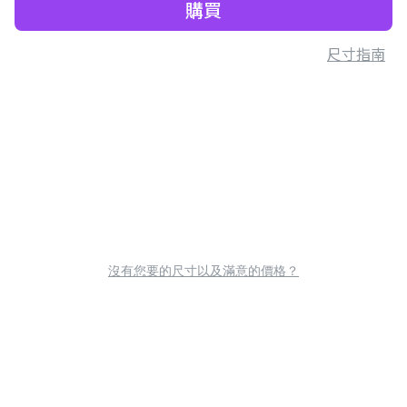
購買
尺寸指南
沒有您要的尺寸以及滿意的價格？