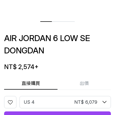
AIR JORDAN 6 LOW SE
DONGDAN
NT$ 2,574
+
直接購買
出價
US 4
NT$ 6,079