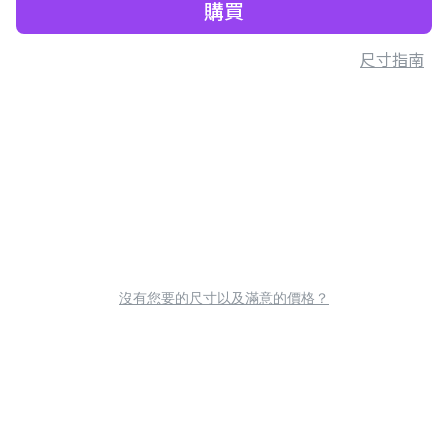
購買
尺寸指南
沒有您要的尺寸以及滿意的價格？