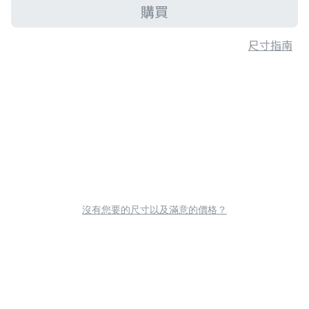
購買
尺寸指南
沒有您要的尺寸以及滿意的價格？