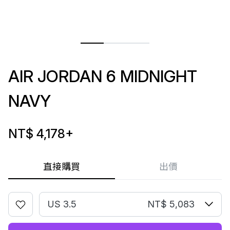
AIR JORDAN 6 MIDNIGHT
NAVY
NT$ 4,178
+
直接購買
出價
US 3.5
NT$ 5,083