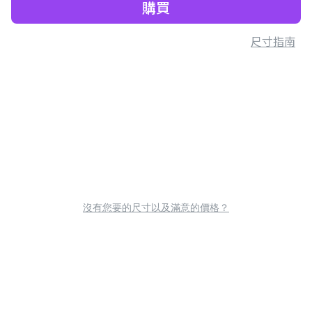
購買
尺寸指南
沒有您要的尺寸以及滿意的價格？