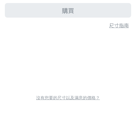
購買
尺寸指南
沒有您要的尺寸以及滿意的價格？