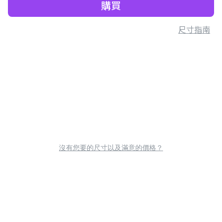
購買
尺寸指南
沒有您要的尺寸以及滿意的價格？