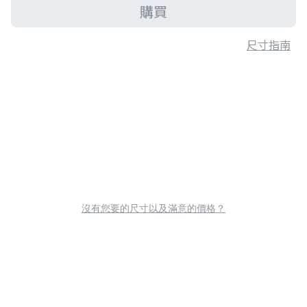
購買
尺寸指南
沒有您要的尺寸以及滿意的價格？