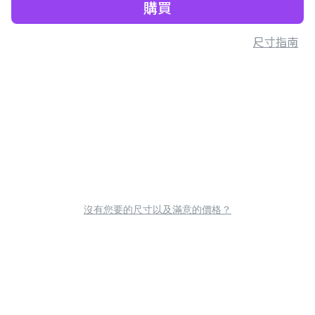
購買
尺寸指南
沒有您要的尺寸以及滿意的價格？