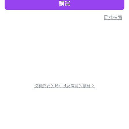
購買
尺寸指南
沒有您要的尺寸以及滿意的價格？