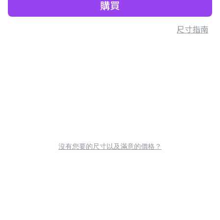
購買
尺寸指南
沒有您要的尺寸以及滿意的價格？