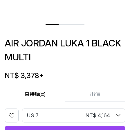
AIR JORDAN LUKA 1 BLACK
MULTI
NT$ 3,378
+
直接購買
出價
US 7
NT$ 4,164