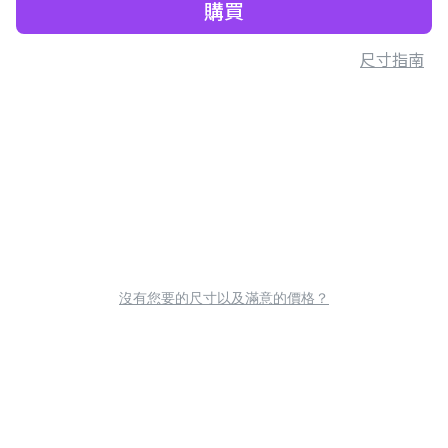
購買
尺寸指南
沒有您要的尺寸以及滿意的價格？