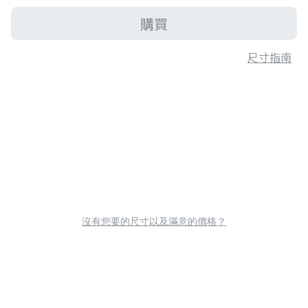
購買
尺寸指南
沒有您要的尺寸以及滿意的價格？