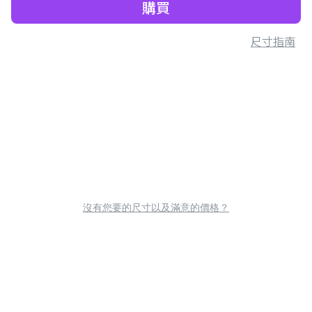
購買
尺寸指南
沒有您要的尺寸以及滿意的價格？