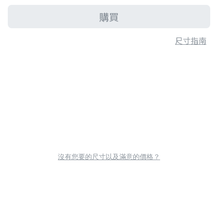
購買
尺寸指南
沒有您要的尺寸以及滿意的價格？