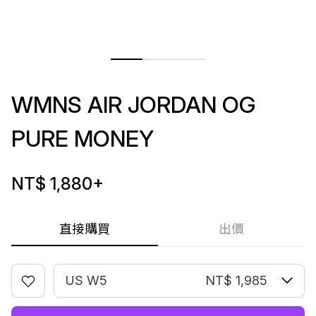
WMNS AIR JORDAN OG
PURE MONEY
NT$ 1,880
+
直接購買
出價
US W5
NT$ 1,985