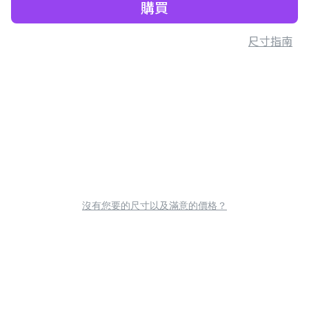
購買
尺寸指南
沒有您要的尺寸以及滿意的價格？