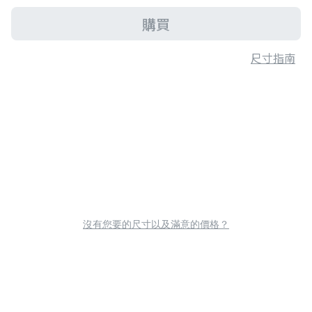
購買
尺寸指南
沒有您要的尺寸以及滿意的價格？