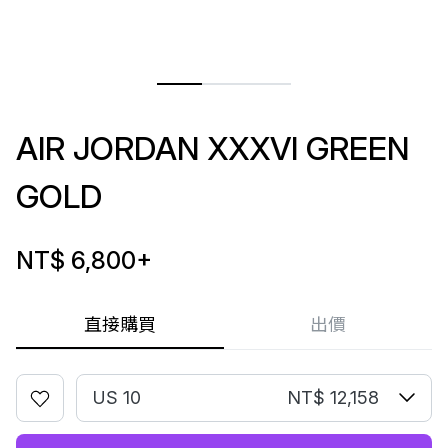
AIR JORDAN XXXVI GREEN
GOLD
NT$ 6,800
+
直接購買
出價
US 10
NT$ 12,158