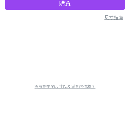
購買
尺寸指南
沒有您要的尺寸以及滿意的價格？