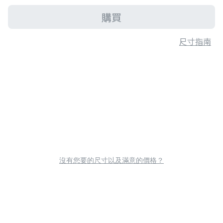
購買
尺寸指南
沒有您要的尺寸以及滿意的價格？